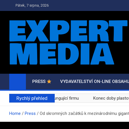
Skip
Pátek, 7 srpna, 2026
to
content
PRESS.EXPERTMEDIA
PRESS, AKTUALITY A ZAJÍMAVOSTI
PRESS
VYDAVATELSTVÍ ON-LINE OBSAH
Rychlý přehled
 odvážnou myšlenku ve fungující firmu
Konec doby plastové: 
Home
Press
Od skromných začátků k mezinárodnímu gigan