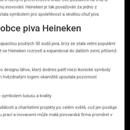
ému inovování. Heineken je tak považován za jedno z
 stala symbolem pro spolehlivost a skvělou chuť piva.
robce piva Heineken
pacitou pouhých 50 sudů piva, brzy se stala velmi populární
let se Heineken rozrostl a expandoval do dalších zemí, přičemž
ho designu láhve, který dodnes patří mezi ikonické symboly
ým hvězdnatým logem okamžitě upoutala pozornost
 symbolem luxusu a kvality.
álosti a charitativní projekty po celém světě, což jen posiluje
ivou prací a inovacemi může malá pivovarská firma proměnit v