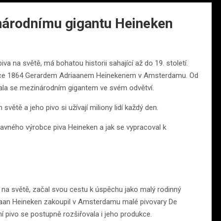
národnímu gigantu Heineken
va na světě, má bohatou historii sahající až do 19. století.
 roce 1864 Gerardem Adriaanem Heinekenem v Amsterdamu. Od
ala se mezinárodním gigantem ve svém odvětví.
ětě a jeho pivo si užívají miliony lidí každý den.
lavného výrobce piva Heineken a jak se vypracoval k
 na světě, začal svou cestu k úspěchu jako malý rodinný
riaan Heineken zakoupil v Amsterdamu malé pivovary De
í pivo se postupně rozšiřovala i jeho produkce.