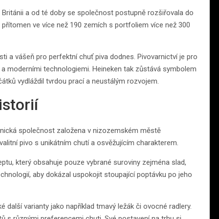
 Británii a od té doby se společnost postupně rozšiřovala do
en přítomen ve více než 190 zemích s portfoliem více než 300
ti a vášeň pro perfektní chuť piva dodnes. Pivovarnictví je pro
i a moderními technologiemi. Heineken tak zůstává symbolem
čátků vydláždil tvrdou prací a neustálým rozvojem.
storií
varnická společnost založena v nizozemském městě
itní pivo s unikátním chutí a osvěžujícím charakterem.
eceptu, který obsahuje pouze vybrané suroviny zejména slad,
chnologií, aby dokázal uspokojit stoupající poptávku po jeho
é další varianty jako například tmavý ležák či ovocné radlery.
ů s různými preferencemi chuti. Své postavení na trhu si