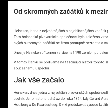
Od skromných začátků k mezi
Heineken, jedna z nejznámějších a nejoblíbenějších značek pi
Tato holandská pivovarnická společnost byla založena v
svých skromných začátků se firma postupně rozrostla a st
Dnes je Heineken přítomen ve více než 190 zemích po celém sv
V tomto článku se podíváme na fascinující historii tohoto s
současnému úspěchu.
Jak vše začalo
Heineken, dnes jedna z největších pivovarských společností
podnik. Jeho historie sahá až do roku 1864, kdy Gerard Ad
Hooiberg a De Paardesteeg. S vizí produkovat vysoce kvalitn