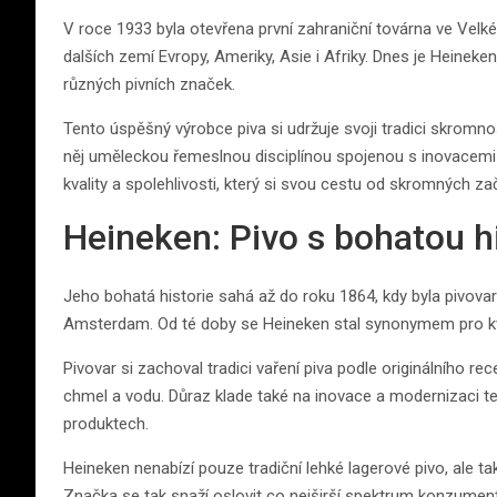
V roce 1933 byla otevřena první zahraniční továrna ve Velké
dalších zemí Evropy, Ameriky, Asie i Afriky. Dnes je Heinek
různých pivních značek.
Tento úspěšný výrobce piva si udržuje svoji tradici skromnos
něj uměleckou řemeslnou disciplínou spojenou s inovacem
kvality a spolehlivosti, který si svou cestu od skromných za
Heineken: Pivo s bohatou hi
Jeho bohatá historie sahá až do roku 1864, kdy byla pivo
Amsterdam. Od té doby se Heineken stal synonymem pro kval
Pivovar si zachoval tradici vaření piva podle originálního r
chmel a vodu. Důraz klade také na inovace a modernizaci te
produktech.
Heineken nenabízí pouze tradiční lehké lagerové pivo, ale tak
Značka se tak snaží oslovit co nejširší spektrum konzument