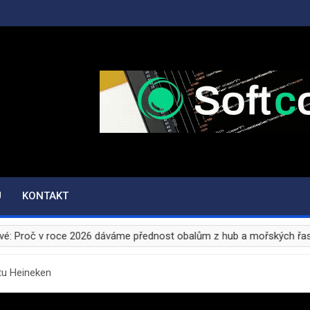
.CZ
U
KONTAKT
Proč v roce 2026 dáváme přednost obalům z hub a mořských řas?
tu Heineken