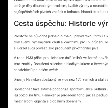
udržuje díky dlouholetým tradicím, kvalitě výroby a neustál
nejúspěšnějších pivních značek s bohatou historií, která se
Cesta úspěchu: Historie vý
Přestože se původně jednalo o malou pivovarskou firmu s ka
díky svému vynikajícímu chuti a kvalitnímu pivu. V průběhu 
si udržel svoji pověst jako producent prvotřídního piva.
V roce 1933 přišel pro Heineken další milník ve formě nové
této značky. Broušená sklenice s hladkým krkem a červen
spotřebitelů po celém světě.
Dnes je Heineken dostupný ve více než 170 zemích a stal se
Společnost také aktivně podporuje sportovní akce, kulturní ud
její pozici na trhu. Heineken je příkladem toho, jak se pečl
mezinárodní giganta s globálním dosahem.