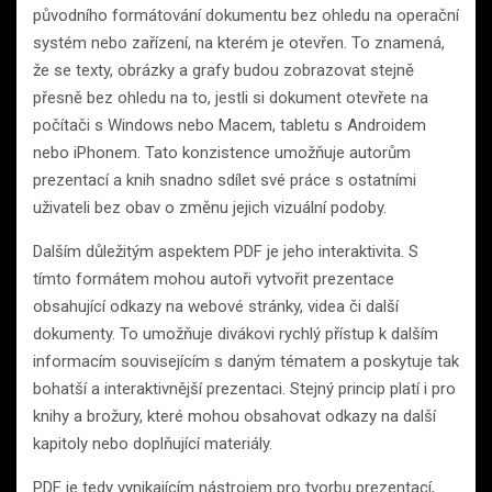
původního formátování dokumentu bez ohledu na operační
systém nebo zařízení, na kterém je otevřen. To znamená,
že se texty, obrázky a grafy budou zobrazovat stejně
přesně bez ohledu na to, jestli si dokument otevřete na
počítači s Windows nebo Macem, tabletu s Androidem
nebo iPhonem. Tato konzistence umožňuje autorům
prezentací a knih snadno sdílet své práce s ostatními
uživateli bez obav o změnu jejich vizuální podoby.
Dalším důležitým aspektem PDF je jeho interaktivita. S
tímto formátem mohou autoři vytvořit prezentace
obsahující odkazy na webové stránky, videa či další
dokumenty. To umožňuje divákovi rychlý přístup k dalším
informacím souvisejícím s daným tématem a poskytuje tak
bohatší a interaktivnější prezentaci. Stejný princip platí i pro
knihy a brožury, které mohou obsahovat odkazy na další
kapitoly nebo doplňující materiály.
PDF je tedy vynikajícím nástrojem pro tvorbu prezentací,