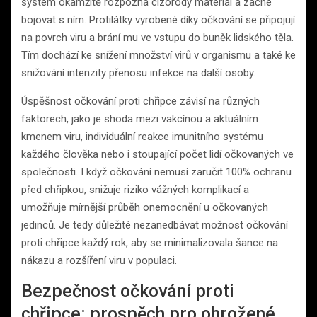
systém okamžitě rozpozná cizorodý materiál a začne
bojovat s ním. Protilátky vyrobené díky očkování se připojují
na povrch viru a brání mu ve vstupu do buněk lidského těla.
Tím dochází ke snížení množství virů v organismu a také ke
snižování intenzity přenosu infekce na další osoby.
Úspěšnost očkování proti chřipce závisí na různých
faktorech, jako je shoda mezi vakcínou a aktuálním
kmenem viru, individuální reakce imunitního systému
každého člověka nebo i stoupající počet lidí očkovaných ve
společnosti. I když očkování nemusí zaručit 100% ochranu
před chřipkou, snižuje riziko vážných komplikací a
umožňuje mírnější průběh onemocnění u očkovaných
jedinců. Je tedy důležité nezanedbávat možnost očkování
proti chřipce každý rok, aby se minimalizovala šance na
nákazu a rozšíření viru v populaci.
Bezpečnost očkování proti
chřipce: prospěch pro ohrožené