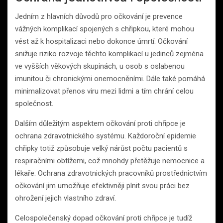
Jedním z hlavních důvodů pro očkování je prevence
vážných komplikací spojených s chřipkou, které mohou
vést až k hospitalizaci nebo dokonce úmrtí. Očkování
snižuje riziko rozvoje těchto komplikací u jedinců zejména
ve vyšších věkových skupinách, u osob s oslabenou
imunitou či chronickými onemocněními. Dále také pomáhá
minimalizovat přenos viru mezi lidmi a tím chrání celou
společnost.
Dalším důležitým aspektem očkování proti chřipce je
ochrana zdravotnického systému. Každoroční epidemie
chřipky totiž způsobuje velký nárůst počtu pacientů s
respiračními obtížemi, což mnohdy přetěžuje nemocnice a
lékaře. Ochrana zdravotnických pracovníků prostřednictvím
očkování jim umožňuje efektivněji plnit svou práci bez
ohrožení jejich vlastního zdraví.
Celospolečenský dopad očkování proti chřipce je tudíž