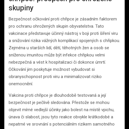
skupiny
Bezpečnost očkování proti chřipce je zásadním faktorem
pro ochranu ohrožených skupin obyvatelstva. Tato
vakcinace představuje účinný nástroj v boji proti šíření viru
a snižování rizika vážných komplikací spojených s chřipkou.
Zejména u starších lidí, dětí, těhotných žen a osob se
sníženou imunitou může být infekce chřipkou velmi
nebezpečná a vést k hospitalizaci či dokonce úmrtí.
Očkování jim poskytuje možnost vybudovat si
obranyschopnost proti viru a minimalizovat riziko
onemocnění.
Vakcina proti chřipce je dlouhodobě testovaná a její
bezpečnost je pečlivě sledována. Přestože se mohou
objevit mírné vedlejší účinky jako bolest na místě vpichu,
únava či slabost, jsou tyto reakce obvykle krátkodobé a
nepatrné ve srovnání s potenciálním rizikem samotného