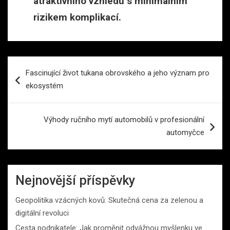
atraktivního vzhledu s minimálním
rizikem komplikací.
Navigace
Fascinující život tukana obrovského a jeho význam pro
pro
ekosystém
příspěvek
Výhody ručního mytí automobilů v profesionální
automyčce
Nejnovější příspěvky
Geopolitika vzácných kovů: Skutečná cena za zelenou a
digitální revoluci
Cesta podnikatele: Jak proměnit odvážnou myšlenku ve