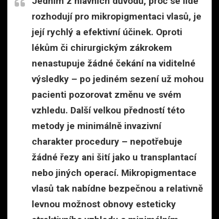
Jedním z hlavních důvodů, proč se lidé
rozhodují pro mikropigmentaci vlasů, je
její rychlý a efektivní účinek. Oproti
lékům či chirurgickým zákrokem
nenastupuje žádné čekání na viditelné
výsledky – po jediném sezení už mohou
pacienti pozorovat změnu ve svém
vzhledu. Další velkou předností této
metody je minimálně invazivní
charakter procedury – nepotřebuje
žádné řezy ani šití jako u transplantací
nebo jiných operací. Mikropigmentace
vlasů tak nabídne bezpečnou a relativně
levnou možnost obnovy esteticky