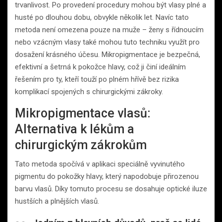
trvanlivost. Po provedení procedury mohou být vlasy plné a
husté po dlouhou dobu, obvykle několik let. Navíc tato
metoda není omezena pouze na muže – ženy s řídnoucím
nebo vzácným vlasy také mohou tuto techniku využít pro
dosažení krásného účesu. Mikropigmentace je bezpečná,
efektivní a šetrná k pokožce hlavy, což ji činí ideálním
řešením pro ty, kteří touží po plném hřívě bez rizika
komplikací spojených s chirurgickými zákroky.
Mikropigmentace vlasů:
Alternativa k lékům a
chirurgickým zákrokům
Tato metoda spočívá v aplikaci speciálně vyvinutého
pigmentu do pokožky hlavy, který napodobuje přirozenou
barvu vlasů. Díky tomuto procesu se dosahuje optické iluze
hustších a plnějších vlasů.