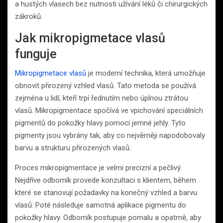
a hustých vlasech bez nutnosti užívání léků či chirurgických
zákroků.
Jak mikropigmetace vlasů
funguje
Mikropigmetace vlasů
je moderní technika, která umožňuje
obnovit přirozený vzhled vlasů. Tato metoda se používá
zejména u lidí, kteří trpí řednutím nebo úplnou ztrátou
vlasů. Mikropigmentace spočívá ve vpichování speciálních
pigmentů do pokožky hlavy pomocí jemné jehly. Tyto
pigmenty jsou vybrány tak, aby co nejvěrněji napodobovaly
barvu a strukturu přirozených vlasů.
Proces mikropigmentace je velmi precizní a pečlivý.
Nejdříve odborník provede konzultaci s klientem, během
které se stanovují požadavky na konečný vzhled a barvu
vlasů. Poté následuje samotná aplikace pigmentu do
pokožky hlavy. Odborník postupuje pomalu a opatrně, aby