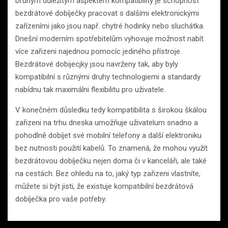
Druhým důležitým aspektem kompatibility je schopnost
bezdrátové dobíječky pracovat s dalšími elektronickými
zařízeními jako jsou např. chytré hodinky nebo sluchátka.
Dnešní moderním spotřebitelům vyhovuje možnost nabít
více zařizeni najednou pomocíc jediného přístroje.
Bezdrátové dobijecjky jsou navrženy tak, aby byly
kompatibilní s různými druhy technologiemi a standardy
nabídnu tak maximálni flexibilitu pro uživatele.
V konečném důsledku tedy kompatibilita s širokou škálou
zařizeni na trhu dneska umožňuje uživatelum snadno a
pohodlně dobíjet své mobilní telefony a další elektroniku
bez nutnosti použití kabelů. To znamená, že mohou využít
bezdrátovou dobíječku nejen doma či v kanceláři, ale také
na cestách. Bez ohledu na to, jaký typ zařizeni vlastníte,
můžete si být jisti, že existuje kompatibilní bezdrátová
dobíječka pro vaše potřeby.