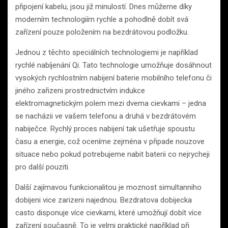
připojení kabelu, jsou již minulostí. Dnes můžeme díky
moderním technologiím rychle a pohodlně dobít svá
zařízení pouze položením na bezdrátovou podložku.
Jednou z těchto speciálních technologiemi je například
rychlé nabíjenání Qi. Tato technologie umožňuje dosáhnout
vysokých rychlostním nabijení baterie mobilního telefonu či
jiného zařizeni prostrednictvím indukce
elektromagnetickým polem mezi dvema cievkami – jedna
se nacházii ve vašem telefonu a druhá v bezdrátovém
nabiječce. Rychlý proces nabijení tak ušetřuje spoustu
času a energie, což oceníme zejména v připade nouzove
situace nebo pokud potrebujeme nabit baterii co nejrycheji
pro další pouziti.
Další zajímavou funkcionalitou je moznost simultanniho
dobijeni vice zarizeni najednou. Bezdratova dobijecka
casto disponuje více cievkami, které umožňují dobít více
zařízení současně. To je velmi praktické například při