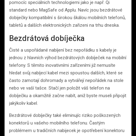
pomocíc speciálnich technologiemi jako je např. Qi
standard nebo MagSafe od Applu. Navíc jsou bezdrátové
dobiječky kompatibilní s širokou škálou mobilních telefonů,
tabletů a dalších elektronických zařizeni na trhu dneska.
Bezdrátová dobíječka
Čisté a uspořádané nabíjení bez nepořádku s kabely je
jednou z hlavních výhod bezdrátových dobíječek na mobilní
telefony. S těmito inovativními zařízeními již nemusíte
hledat svůj nabíjecí kabel mezi spoustou dalších, které se
často zamotají dohromady a vytvářejí nepořádek na stole
nebo ve vaší tašce. Stačí jen položit váš telefon na
dobíječku a okamžitě začne nabít, aniž byste museli připojit
jakýkoliv kabel.
Bezdrátové dobíječky také eliminujíc riziko poškozených
konektorů u vašeho mobilního telefonu. Častým
problémem u tradičních nabijecek je opotřebení konektoru