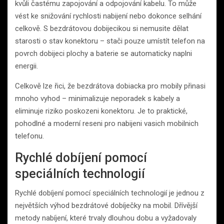
kvůli častému zapojování a odpojování kabelu. To může
vést ke snižování rychlosti nabijení nebo dokonce selhání
celkově. S bezdrátovou dobijecikou si nemusite dělat
starosti o stav konektoru – stači pouze umístít telefon na
povrch dobijeci plochy a baterie se automaticky naplni
energii.
Celkově lze řici, že bezdrátova dobiacka pro mobily přinasi
mnoho vyhod – minimalizuje neporadek s kabely a
eliminuje riziko poskozeni konektoru. Je to praktické,
pohodlné a moderní reseni pro nabijeni vasich mobilnich
telefonu.
Rychlé dobíjení pomocí
speciálních technologií
Rychlé dobíjení pomocí speciálních technologií je jednou z
největších výhod bezdrátové dobíječky na mobil. Dřívější
metody nabíjení, které trvaly dlouhou dobu a vyžadovaly