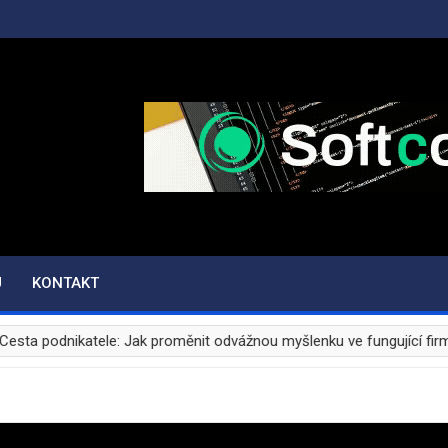
.CZ
U
KONTAKT
ta podnikatele: Jak proměnit odvážnou myšlenku ve fungující firmu