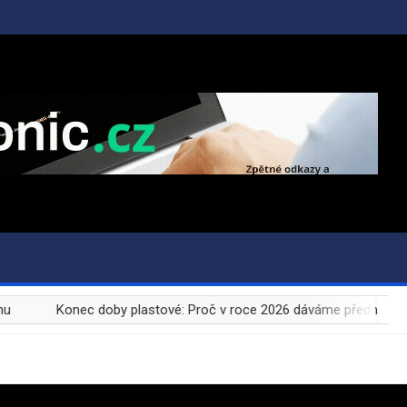
Konec doby plastové: Proč v roce 2026 dáváme přednost oba